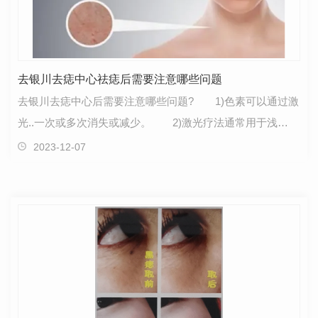
去银川去痣中心祛痣后需要注意哪些问题
去银川去痣中心后需要注意哪些问题? 1)色素可以通过激
光..一次或多次消失或减少。 2)激光疗法通常用于浅
表..，不会留下疤痕。 3)激光..后短期内可能会发…
2023-12-07